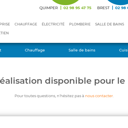
QUIMPER
02 98 95 47 75
BREST
02 98 
PRISE
CHAUFFAGE
ÉLECTRICITÉ
PLOMBERIE
SALLE DE BAINS
TIEN
t
Chauffage
Salle de bains
Cuis
éalisation disponible pour l
Pour toutes questions, n'hésitez pas à
nous contacter
.